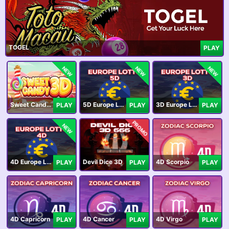
TOGEL
PLAY
NEW
NEW
NEW
Sweet Candy 3D
5D Europe Lotto
3D Europe Lotto
PLAY
PLAY
PLAY
PROMO
NEW
4D Europe Lotto
Devil Dice 3D
4D Scorpio
PLAY
PLAY
PLAY
4D Capricorn
4D Cancer
4D Virgo
PLAY
PLAY
PLAY