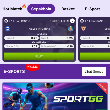
Hot Match
Sepakbola
Basket
E-Sport
LA LIGA SPANYOL
16/08, 10:00 PM
LA LIGA SPANYOL
Sevilla
VS
Rayo Vallecano
Celta V
FT.Handicap
F
-0.25
0.25
-0
Home 0
Away 0
Home 0
Over/Under
O
1.07
-1.05
1
Di Atas 2.50
Di Bawah 2.50
Di Atas 2.50
PLAY
PROMO
E-SPORTS
Lihat Semua
PROMO