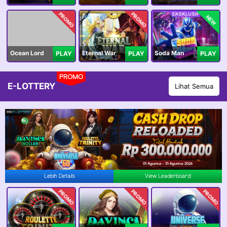
PROMO
PROMO
NEW
Ocean Lord
Eternal War
Soda Man
PLAY
PLAY
PLAY
PROMO
E-LOTTERY
Lihat Semua
Lebih Details
View Leaderboard
PROMO
PROMO
PROMO