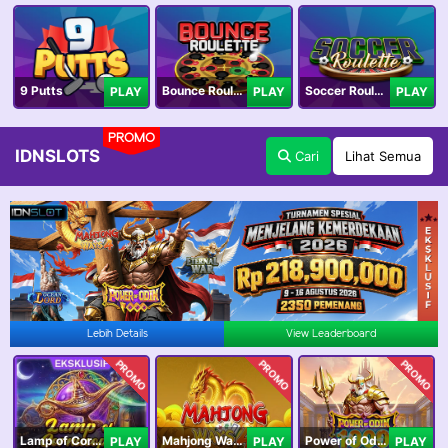
9 Putts
Bounce Roulette
Soccer Roulette
PLAY
PLAY
PLAY
PROMO
IDNSLOTS
Cari
Lihat Semua
Lebih Details
View Leaderboard
PROMO
PROMO
PROMO
Lamp of Cornucopia
Mahjong Ways IV
Power of Odin 1000
PLAY
PLAY
PLAY