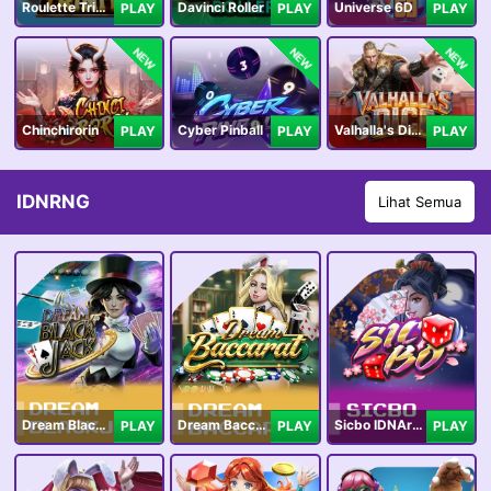
Roulette Trinity
Davinci Roller
Universe 6D
PLAY
PLAY
PLAY
NEW
NEW
NEW
Chinchirorin
Cyber Pinball
Valhalla's Dice
PLAY
PLAY
PLAY
IDNRNG
Lihat Semua
Dream Blackjack
Dream Baccarat
Sicbo IDNArcade
PLAY
PLAY
PLAY