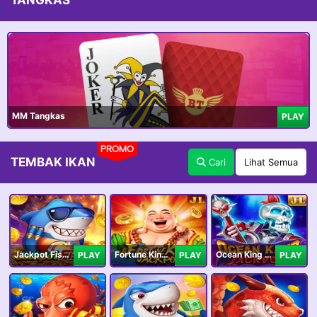
MM Tangkas
PLAY
PROMO
TEMBAK IKAN
Cari
Lihat Semua
Jackpot Fishing Jili
Fortune King Jackpot
Ocean King Jackpot
PLAY
PLAY
PLAY