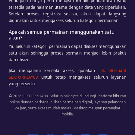
Pengguna hanya perlu mengisi formulir pendaftaran yang
tersedia pada halaman utama dengan data yang diperlukan.
Setelah proses registrasi selesai, akun dapat langsung
digunakan untuk mengakses seluruh kategori permainan.
Apakah semua permainan menggunakan satu
akun?
Ya. Seluruh kategori permainan dapat diakses menggunakan
satu akun sehingga proses bermain menjadi lebih praktis
dan efisien.
Jika mengalami kendala akses, gunakan
link alternatif
SEKTORPLAY88
untuk tetap mengakses seluruh layanan
yang tersedia.
© 2026 SEKTORPLAY88. Seluruh hak cipta dilindungi. Platform hiburan
online dengan berbagai pilihan permainan digital, layanan pelanggan
24 jam, serta akses mudah melalui desktop maupun perangkat
mobile.